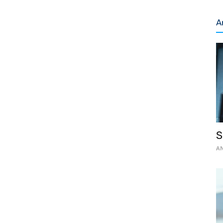
A
S
AN