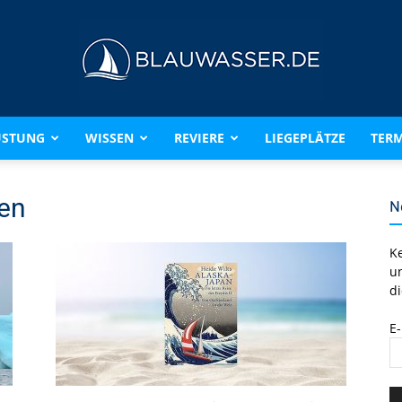
ÜSTUNG
WISSEN
REVIERE
LIEGEPLÄTZE
TERM
BLAUWASSER.DE
ten
N
K
u
di
E