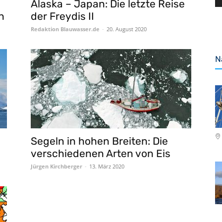
Alaska – Japan: Die letzte Reise
n
der Freydis II
Redaktion Blauwasser.de
-
20. August 2020
N
Segeln in hohen Breiten: Die
verschiedenen Arten von Eis
Jürgen Kirchberger
-
13. März 2020