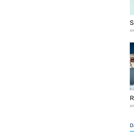
S
AN
R
AN
D