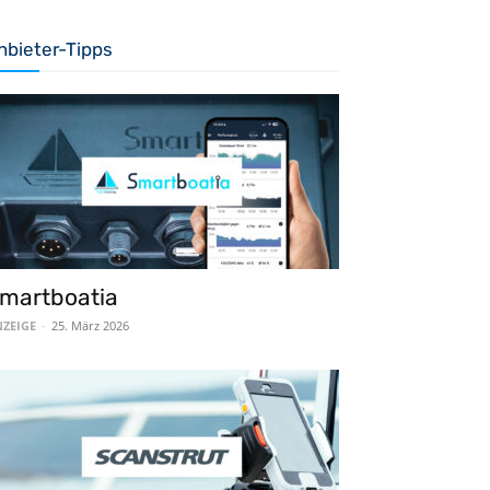
nbieter-Tipps
martboatia
ZEIGE
-
25. März 2026