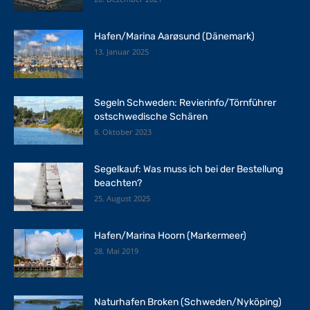
Hafen/Marina Aarøsund (Dänemark)
13. Januar 2025
Segeln Schweden: Revierinfo/Törnführer
ostschwedische Schären
8. Oktober 2023
Segelkauf: Was muss ich bei der Bestellung
beachten?
25. August 2025
Hafen/Marina Hoorn (Markermeer)
28. Mai 2019
Naturhafen Broken (Schweden/Nyköping)