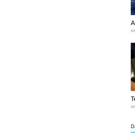
A
AN
T
AN
D