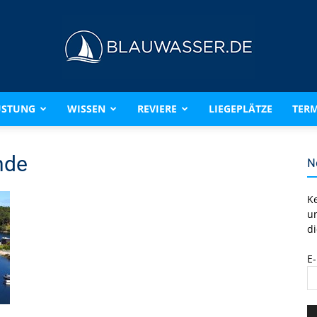
ÜSTUNG
WISSEN
REVIERE
LIEGEPLÄTZE
TERM
BLAUWASSER.DE
nde
N
K
u
di
E