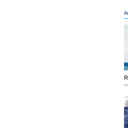
A
R
AN