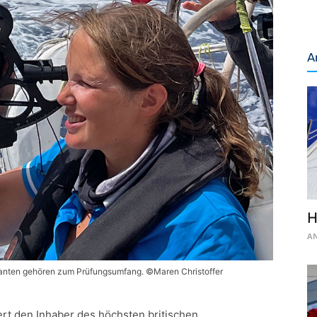
A
H
AN
nten gehören zum Prüfungsumfang. ©Maren Christoffer
ert den Inhaber des höchsten britischen