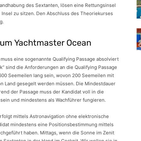
Handhabung des Sextanten, lösen eine Rettungsinsel
er Insel zu sitzen. Den Abschluss des Theoriekurses
g.
 zum Yachtmaster Ocean
g muss eine sogenannte Qualifying Passage absolviert
k“ sind die Anforderungen an die Qualifying Passage
 600 Seemeilen lang sein, wovon 200 Seemeilen mit
von Land gesegelt werden müssen. Die Mindestdauer
rend der Passage muss der Kandidat voll in die
ein und mindestens als Wachführer fungieren.
rfolgt mittels Astronavigation ohne elektronische
ndidat mindestens eine Positionsbestimmung mittels
geführt haben. Mittags, wenn die Sonne im Zenit
em Sextanten in der Hand im Cockpit. Wir wollen sie in