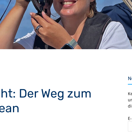
N
ht: Der Weg zum
K
u
ean
di
E