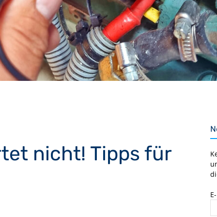
N
et nicht! Tipps für
K
u
di
E