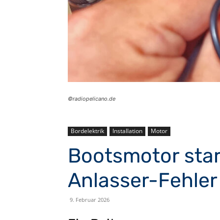
©radiopelicano.de
Bordelektrik
Installation
Motor
Bootsmotor start
Anlasser-Fehler
9. Februar 2026