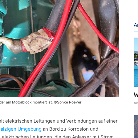
A
W
, der am Motorblock montiert ist. ©Sönke Roever
AN
mit elektrischen Leitungen und Verbindungen auf einer
salzigen Umgebung
an Bord zu Korrosion und
n elektrischen Leitungen, die den Anlasser mit Strom