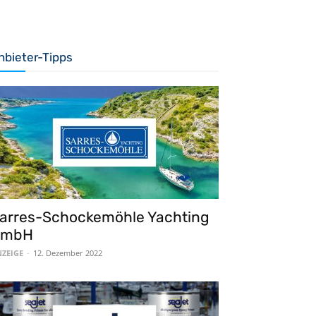
nbieter-Tipps
arres-Schockemöhle Yachting
GmbH
ZEIGE
-
12. Dezember 2022