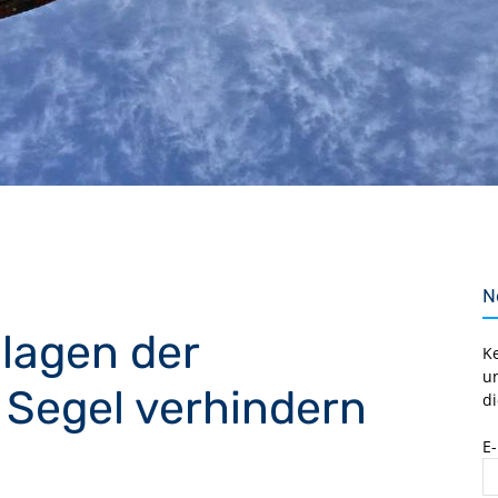
N
hlagen der
K
u
 Segel verhindern
di
E