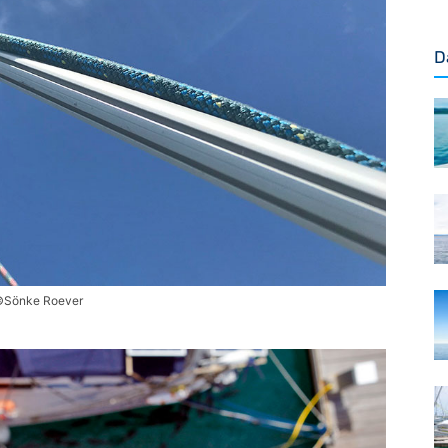
D
Sönke Roever