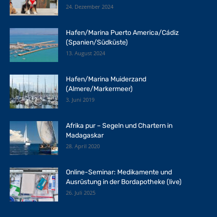
24. Dezember 2024
Hafen/Marina Puerto America/Cádiz
(Spanien/Südküste)
13. August 2024
Hafen/Marina Muiderzand
(Almere/Markermeer)
3. Juni 2019
Afrika pur – Segeln und Chartern in
Madagaskar
28. April 2020
Online-Seminar: Medikamente und
Ausrüstung in der Bordapotheke (live)
26. Juli 2025