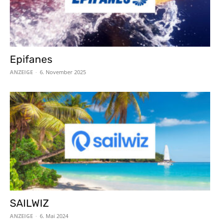
Epifanes
ANZEIGE
-
6. November 2025
SAILWIZ
ANZEIGE
-
6. Mai 2024