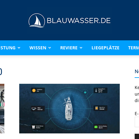
ÜSTUNG
WISSEN
REVIERE
LIEGEPLÄTZE
TERM
BLAUWASSER.DE
0
N
K
u
di
E