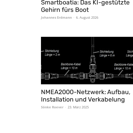
Smartboatia: Das KI-gestützte
Gehirn fürs Boot
Johannes Erdmann
-
6. August 2026
NMEA2000-Netzwerk: Aufbau,
Installation und Verkabelung
Sönke Roever
-
23. März 2025