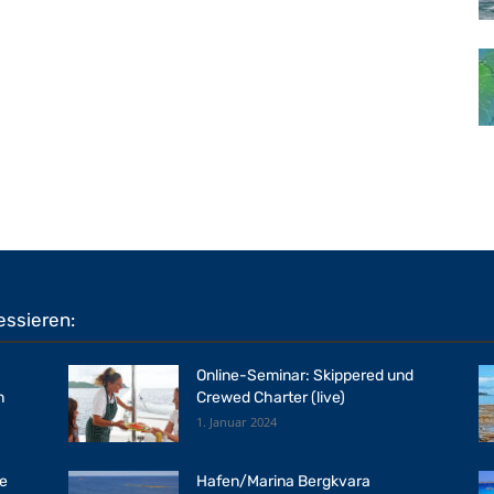
essieren:
Online-Seminar: Skippered und
n
Crewed Charter (live)
1. Januar 2024
ne
Hafen/Marina Bergkvara