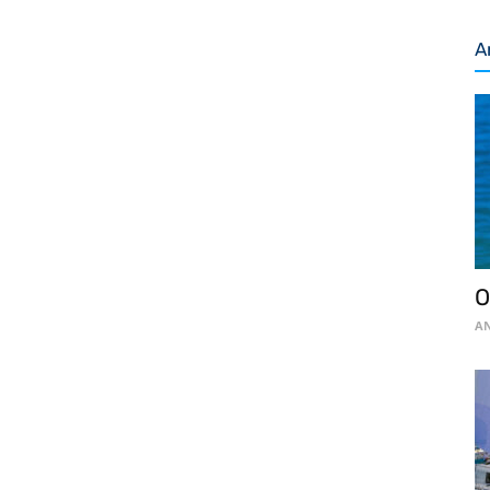
A
O
AN