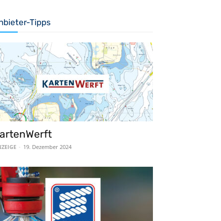
nbieter-Tipps
artenWerft
ZEIGE
-
19. Dezember 2024