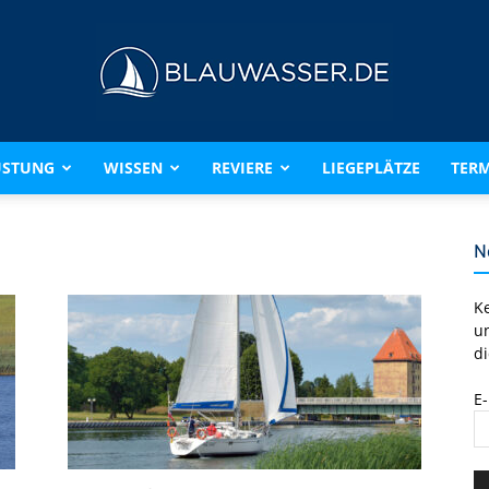
ÜSTUNG
WISSEN
REVIERE
LIEGEPLÄTZE
TERM
BLAUWASSER.DE
N
K
u
di
E