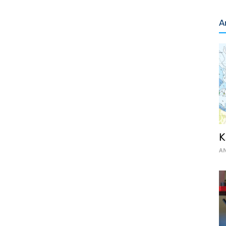
A
K
AN