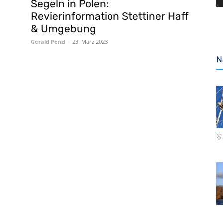
Segeln in Polen:
Revierinformation Stettiner Haff
& Umgebung
Gerald Penzl
-
23. März 2023
N