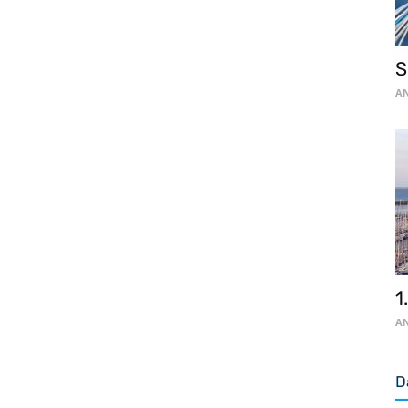
S
AN
1
AN
D