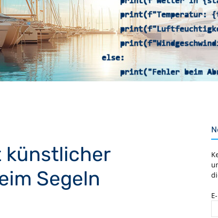
N
 künstlicher
K
u
 beim Segeln
di
E