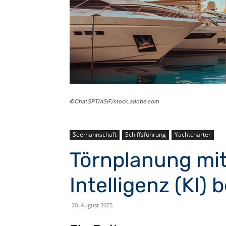
©ChatGPT/ASIF/stock.adobe.com
Seemannschaft
Schiffsführung
Yachtcharter
Törnplanung mit
Intelligenz (KI)
20. August 2025