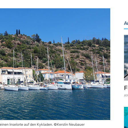
A
F
AN
kleinen Inselorte auf den Kykladen. ©Kerstin Neubauer