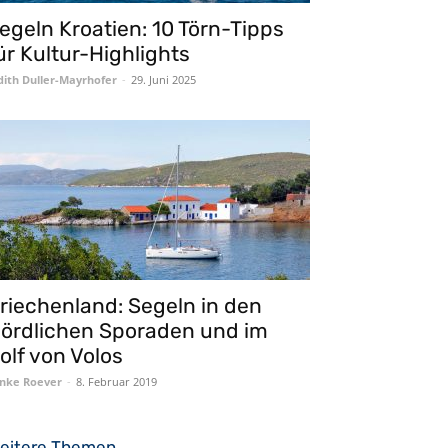
egeln Kroatien: 10 Törn-Tipps
ür Kultur-Highlights
dith Duller-Mayrhofer
-
29. Juni 2025
riechenland: Segeln in den
ördlichen Sporaden und im
olf von Volos
nke Roever
-
8. Februar 2019
eitere Themen