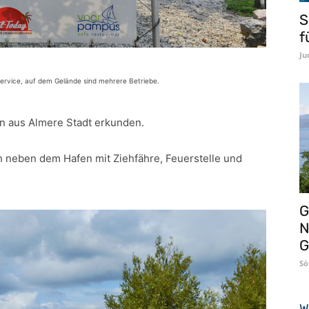
S
f
Ju
Service, auf dem Gelände sind mehrere Betriebe.
n aus Almere Stadt erkunden.
 neben dem Hafen mit Ziehfähre, Feuerstelle und
G
N
G
Sö
W