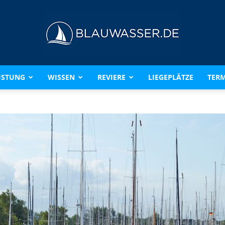
ÜSTUNG
WISSEN
REVIERE
LIEGEPLÄTZE
TERM
BLAUWASSER.DE