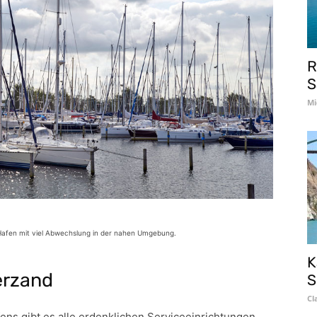
R
S
Mi
 Hafen mit viel Abwechslung in der nahen Umgebung.
K
erzand
S
Cl
ens gibt es alle erdenklichen Serviceeinrichtungen.