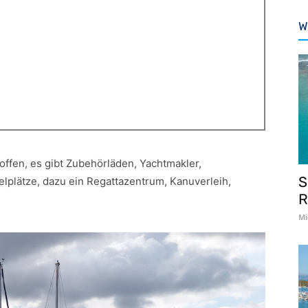
W
offen, es gibt Zubehörläden, Yachtmakler,
S
lplätze, dazu ein Regattazentrum, Kanuverleih,
R
Mi