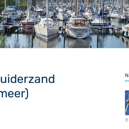
uiderzand
N
meer)