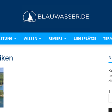
ÜSTUNG
WISSEN
REVIERE
LIEGEPLÄTZE
TERM
BLAUWASSER.DE
iken
N
K
u
di
E