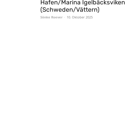
Hafen/Marina Igelbäcksviken
(Schweden/Vättern)
Sönke Roever
-
10. Oktober 2025