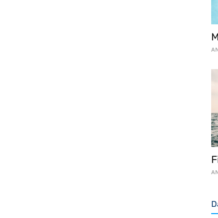
AN
F
AN
D