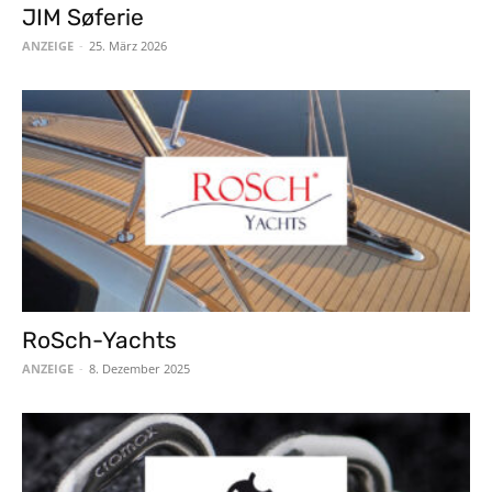
JIM Søferie
ANZEIGE
-
25. März 2026
RoSch-Yachts
ANZEIGE
-
8. Dezember 2025