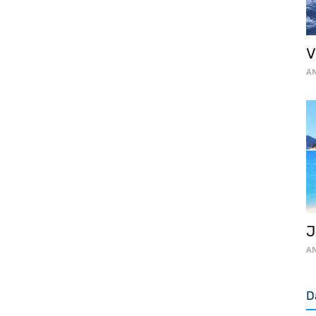
V
AN
J
AN
D