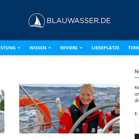
ÜSTUNG
WISSEN
REVIERE
LIEGEPLÄTZE
TERM
BLAUWASSER.DE
N
K
u
di
E