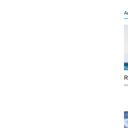
A
R
AN