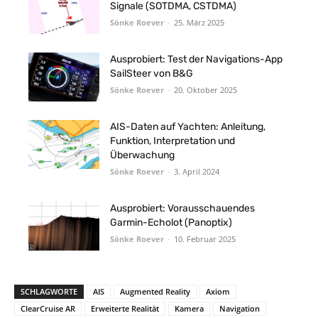
Signale (SOTDMA, CSTDMA)
Sönke Roever
-
25. März 2025
Ausprobiert: Test der Navigations-App
SailSteer von B&G
Sönke Roever
-
20. Oktober 2025
AIS-Daten auf Yachten: Anleitung,
Funktion, Interpretation und
Überwachung
Sönke Roever
-
3. April 2024
Ausprobiert: Vorausschauendes
Garmin-Echolot (Panoptix)
Sönke Roever
-
10. Februar 2025
SCHLAGWORTE
AIS
Augmented Reality
Axiom
ClearCruise AR
Erweiterte Realität
Kamera
Navigation