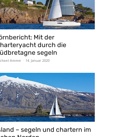
örnbericht: Mit der
harteryacht durch die
üdbretagne segeln
chael Amme
-
14. Januar 2020
sland – segeln und chartern im