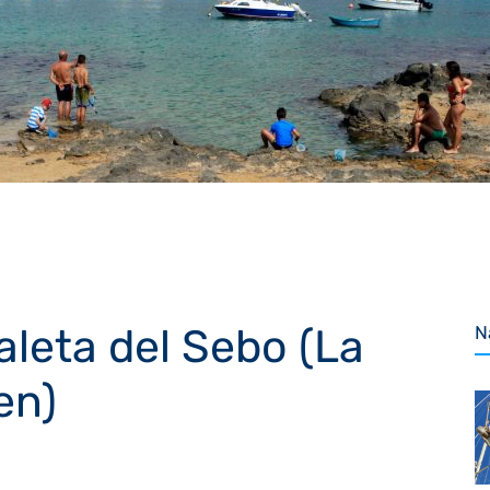
leta del Sebo (La
N
en)