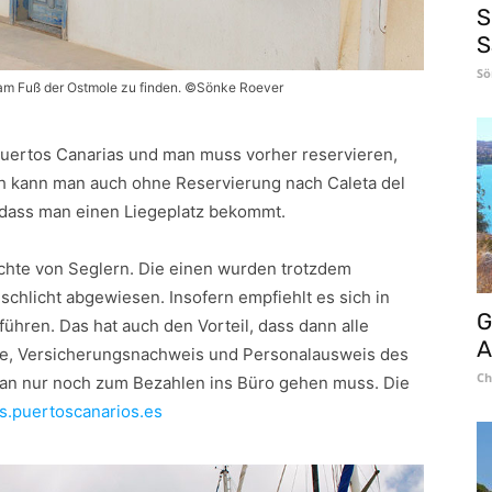
S
S
Sö
 am Fuß der Ostmole zu finden. ©Sönke Roever
ertos Canarias und man muss vorher reservieren,
h kann man auch ohne Reservierung nach Caleta del
t, dass man einen Liegeplatz bekommt.
ichte von Seglern. Die einen wurden trotzdem
chlicht abgewiesen. Insofern empfiehlt es sich in
G
ühren. Das hat auch den Vorteil, dass dann alle
A
ere, Versicherungsnachweis und Personalausweis des
Ch
man nur noch zum Bezahlen ins Büro gehen muss. Die
des.puertoscanarios.es