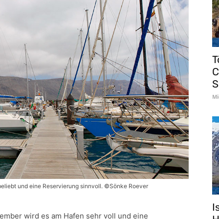
T
C
S
Mi
 beliebt und eine Reservierung sinnvoll. ©Sönke Roever
I
mber wird es am Hafen sehr voll und eine