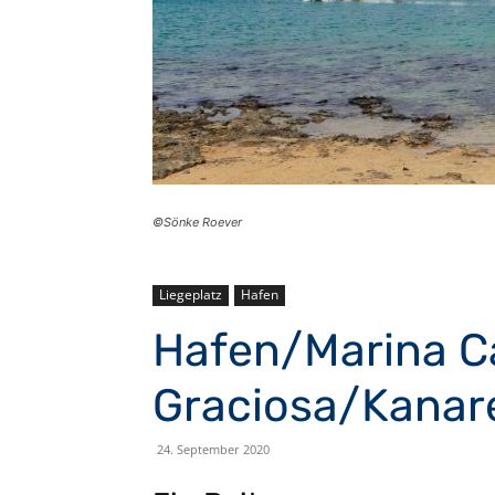
©Sönke Roever
Liegeplatz
Hafen
Hafen/Marina Ca
Graciosa/Kanar
24. September 2020