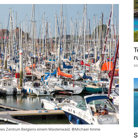
T
r
Mi
times Zentrum Belgiens einem Mastenwald. ©Michael Amme
S