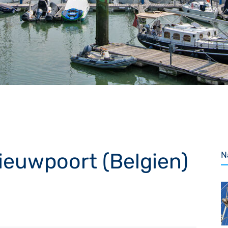
euwpoort (Belgien)
N