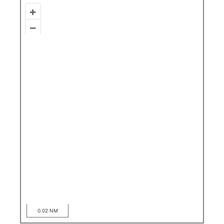
+
–
0.02 NM