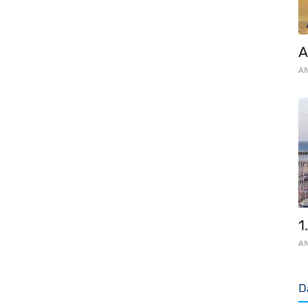
A
AN
1
AN
D