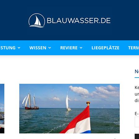
ÜSTUNG
WISSEN
REVIERE
LIEGEPLÄTZE
TERM
BLAUWASSER.DE
N
K
u
di
E